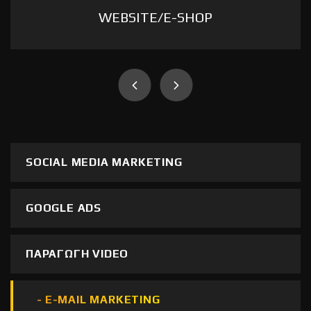
WEBSITE/E-SHOP
WEBSITE/E-SHOP
Ένα δυναμικό και σύγχρονο website θα σας δώσει την
ώθηση που ζητάτε ώστε να δείτε τις πωλήσεις και την
επισκεψιμότητα να αυξάνεται
SOCIAL MEDIA MARKETING
Read more
GOOGLE ADS
ΠΑΡΑΓΩΓΗ VIDEO
E-MAIL MARKETING